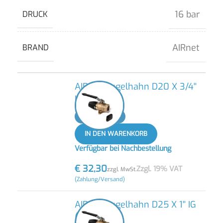
16 bar
DRUCK
AIRnet
BRAND
AIRnet Kugelhahn D20 X 3/4''
IG (NEU)
-
+
IN DEN WARENKORB
Verfügbar bei Nachbestellung
€
32,30
Zzgl. 19% VAT
zzgl. MwSt.
(Zahlung/Versand)
AIRnet Kugelhahn D25 X 1'' IG
(NEU)