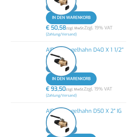
-
+
IN DEN WARENKORB
€
50,58
Zzgl. 19% VAT
zzgl. MwSt.
(Zahlung/Versand)
AIRnet Kugelhahn D40 X 1 1/2''
IG (NEU)
-
+
IN DEN WARENKORB
€
93,50
Zzgl. 19% VAT
zzgl. MwSt.
(Zahlung/Versand)
AIRnet Kugelhahn D50 X 2" IG
(NEU)
-
+