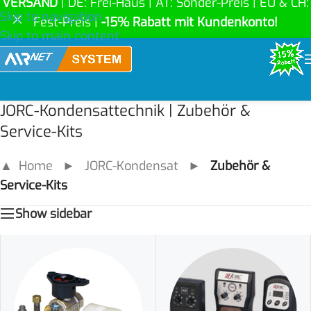
VERSAND
| DE: Frei-Haus | AT: Sonder-Preis | EU & CH:
Skip to navigation
Fest-Preis |
-15% Rabatt mit Kundenkonto!
Skip to main content
JORC-Kondensattechnik | Zubehör &
Service-Kits
▲ Home
►
JORC-Kondensat
►
Zubehör &
Service-Kits
Show sidebar