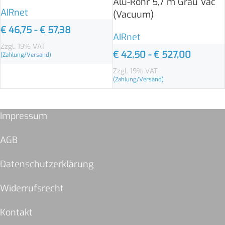
Alu-Rohr 5,7 m Grau Vac
AIRnet
(Vacuum)
€
46,75
-
€
57,38
AIRnet
Zzgl. 19% VAT
€
42,50
-
€
527,00
(Zahlung/Versand)
Zzgl. 19% VAT
(Zahlung/Versand)
Impressum
AGB
Datenschutzerklärung
Widerrufsrecht
Kontakt