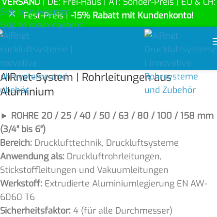
VERSAND
| DE: Frei-Haus | AT: Sonder-Preis | EU & CH:
Skip to navigation
Fest-Preis |
-15% Rabatt mit Kundenkonto!
Skip to main content
AIRnet-System | Rohrleitungen aus
Aluminium
► ROHRE 20 / 25 / 40 / 50 / 63 / 80 / 100 / 158 mm
(3/4″ bis 6″)
Bereich:
Drucklufttechnik, Druckluftsysteme
Anwendung als:
Druckluftrohrleitungen,
Stickstoffleitungen und Vakuumleitungen
Werkstoff:
Extrudierte Aluminiumlegierung EN AW-
6060 T6
Sicherheitsfaktor:
4 (für alle Durchmesser)