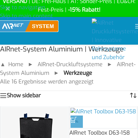
VERSAND
| DE: Frei-Haus | AT: Sonder-Preis | EU&CH:
Skip to navigation
Fest-Preis |
-15% Rabatt!
Skip to main content
AIRnet-System Aluminium | Werkzeuge
▲ Home
►
AIRnet-Druckluftsysteme
►
AIRnet-
System Aluminium
►
Werkzeuge
Alle 16 Ergebnisse werden angezeigt
Show sidebar
%
AIRnet Toolbox D63-158