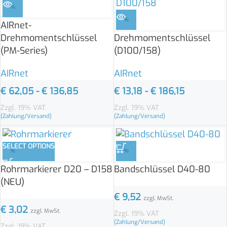
%
%
AIRnet-
Drehmomentschlüssel
Drehmomentschlüssel
(PM-Series)
(D100/158)
AIRnet
AIRnet
€
62,05
-
€
136,85
€
13,18
-
€
186,15
Zzgl. 19% VAT
Zzgl. 19% VAT
(Zahlung/Versand)
(Zahlung/Versand)
SELECT OPTIONS
%
%
Rohrmarkierer D20 – D158
Bandschlüssel D40-80
(NEU)
€
9,52
zzgl. MwSt.
€
3,02
zzgl. MwSt.
Zzgl. 19% VAT
(Zahlung/Versand)
Zzgl. 19% VAT