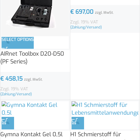
€
697,00
zzgl. MwSt.
Zzgl. 19% VAT
(Zahlung/Versand)
SELECT OPTIONS
%
AIRnet Toolbox D20-D50
(PF Series)
€
458,15
zzgl. MwSt.
Zzgl. 19% VAT
(Zahlung/Versand)
%
%
Gymna Kontakt Gel 0,5l
H1 Schmierstoff für