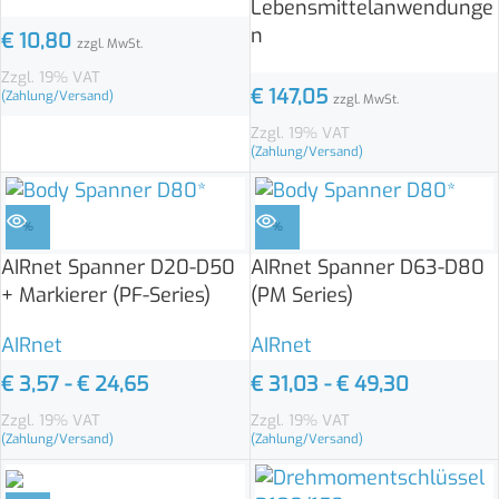
Lebensmittelanwendunge
n
€
10,80
zzgl. MwSt.
Zzgl. 19% VAT
€
147,05
(Zahlung/Versand)
zzgl. MwSt.
Zzgl. 19% VAT
(Zahlung/Versand)
%
%
AIRnet Spanner D20-D50
AIRnet Spanner D63-D80
+ Markierer (PF-Series)
(PM Series)
AIRnet
AIRnet
€
3,57
-
€
24,65
€
31,03
-
€
49,30
Zzgl. 19% VAT
Zzgl. 19% VAT
(Zahlung/Versand)
(Zahlung/Versand)