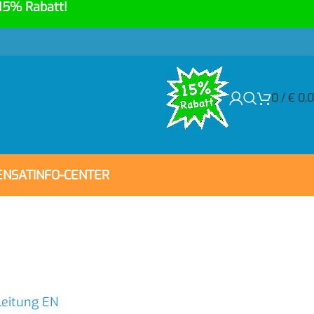
15% Rabatt!
0
/
€
0,
ENSAT
INFO-CENTER
leitung EN