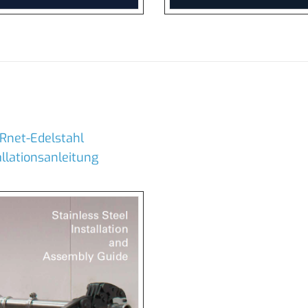
IRnet-Edelstahl
allationsanleitung