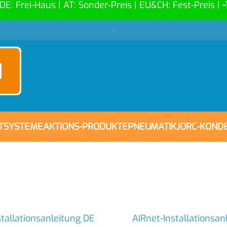
 DE: Frei-Haus | AT: Sonder-Preis | EU&CH: Fest-Preis |
-
-
FTSYSTEME
AKTIONS-PRODUKTE
PNEUMATIK
JORC-KOND
stallationsanleitung DE
AIRnet-Installationsan