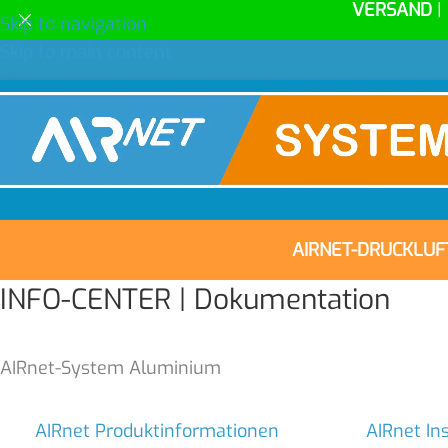
VERSAND
|
Skip to navigation
Skip to main content
AIRNET-DRUCKLU
INFO-CENTER | Dokumentation
AIRnet-System Aluminium
AIRnet Produktinformationen
AIRnet In