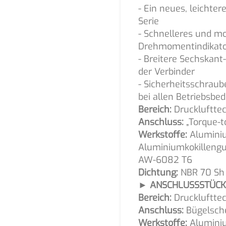
- Ein neues, leichte
Serie
- Schnelleres und m
Drehmomentindikato
- Breitere Sechskant
der Verbinder
- Sicherheitsschraub
bei allen Betriebsb
Bereich:
Drucklufttec
Anschluss:
„Torque-t
Werkstoffe:
Alumini
Aluminiumkokilleng
AW-6082 T6
Dichtung:
NBR 70 Sh
► ANSCHLUSSSTÜCK
Bereich:
Druckluftte
Anschluss:
Bügelsch
Werkstoffe:
Aluminiu