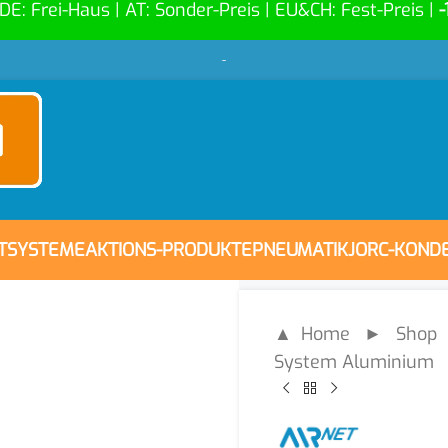
 DE: Frei-Haus | AT: Sonder-Preis | EU&CH: Fest-Preis |
-
-
FTSYSTEME
AKTIONS-PRODUKTE
PNEUMATIK
JORC-KOND
▲ Home
►
Shop
System Aluminium