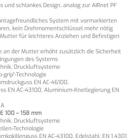
res und schlankes Design, analog zur AIRnet PF
ontagefreundliches System mit vormarkierten
ren, kein Drehmomentschlüssel mehr nötig
-Mutter für leichteres Anziehen und Befestigen
e an der Mutter erhöht zusätzlich die Sicherheit
edingungen des Systems
hnik, Druckluftsysteme
o-grip“-Technologie
umdruckguss EN AC-46100,
uss EN AC-43100, Aluminium-Knetlegierung EN
 A
E 100 – 158 mm
chnik, Druckluftsysteme
ellen-Technologie
mkokillenguss EN AC-43100, Edelstahl, EN 1.4301