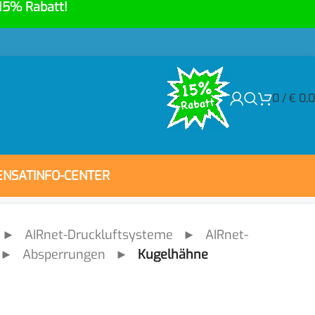
15% Rabatt!
0
/
€
0,
ENSAT
INFO-CENTER
►
AIRnet-Druckluftsysteme
►
AIRnet-
►
Absperrungen
►
Kugelhähne