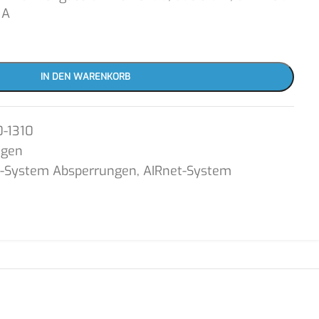
 A
IN DEN WARENKORB
-1310
ngen
t-System Absperrungen
,
AIRnet-System