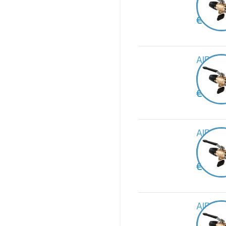
-
€
44,6
AIRnet
-
€
54,4
AIRnet
-
€
119,8
AIRnet
-