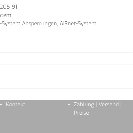
1205191
stem
t-System Absperrungen
,
AIRnet-System
Kontakt
Zahlung | Versand |
Preise