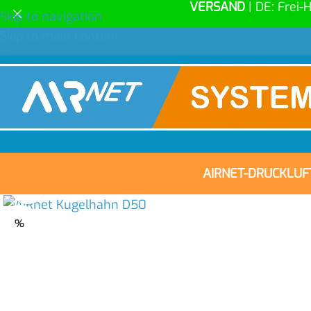
VERSAND
| DE: Frei-
Skip to navigation
Skip to main content
AIRNET-DRUCKLU
Click to enlarge
%