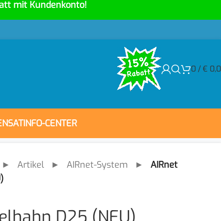
att mit Kundenkonto!
0
/
€
0,
ENSAT
INFO-CENTER
►
Artikel
►
AIRnet-System
►
AIRnet
)
elhahn D25 (NEU)