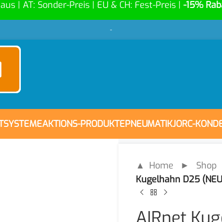
Haus | AT: Sonder-Preis | EU & CH: Fest-Preis |
-15% Rab
-
FTSYSTEME
AKTIONS-PRODUKTE
PNEUMATIK
JORC-KOND
▲ Home
►
Shop
Kugelhahn D25 (NEU
AIRnet Kug