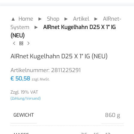
▲ Home
►
Shop
►
Artikel
►
AIRnet-
System
►
AIRnet Kugelhahn D25 X 1“ IG
(NEU)
AIRnet Kugelhahn D25 X 1“ IG (NEU)
Artikelnummer:
2811225291
€
50,58
zzgl. MwSt.
Zzgl. 19% VAT
(Zahlung/Versand)
860 g
GEWICHT