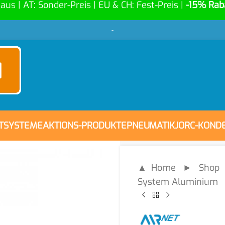
Haus | AT: Sonder-Preis | EU & CH: Fest-Preis |
-15% Rab
-
FTSYSTEME
AKTIONS-PRODUKTE
PNEUMATIK
JORC-KOND
▲ Home
►
Shop
System Aluminium