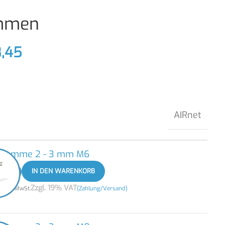
emmen
,45
AIRnet
nklemme 2 - 3 mm M6
+
IN DEN WARENKORB
3
Zzgl. 19% VAT
zzgl. MwSt.
(Zahlung/Versand)