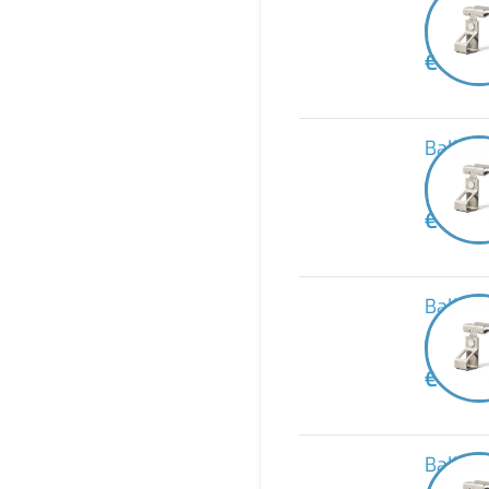
-
€
46,7
Balke
-
€
32,3
Balke
-
€
48,4
Balke