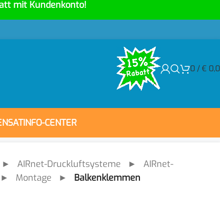
att mit Kundenkonto!
0
/
€
0,
ENSAT
INFO-CENTER
►
AIRnet-Druckluftsysteme
►
AIRnet-
►
Montage
►
Balkenklemmen