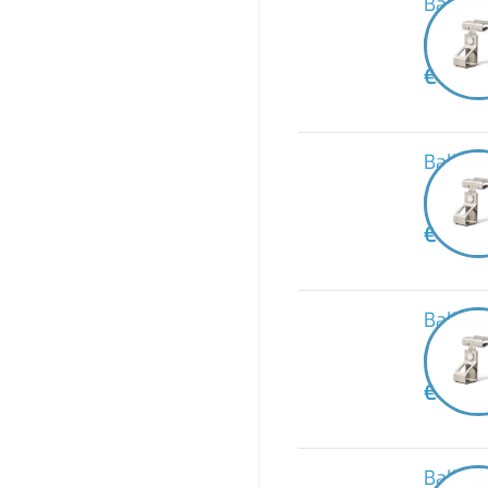
Balke
-
€
31,4
Balke
-
€
42,0
Balke
-
€
32,3
Balken