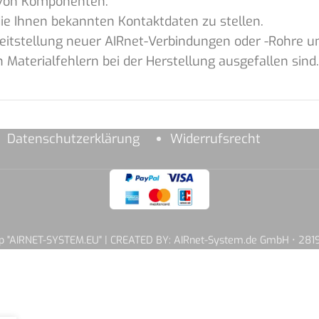
z von Komponenten.
ie Ihnen bekannten Kontaktdaten zu stellen.
reitstellung neuer AIRnet-Verbindungen oder -Rohre un
Materialfehlern bei der Herstellung ausgefallen sind.
Datenschutzerklärung
Widerrufsrecht
hop "AIRNET-SYSTEM.EU" | CREATED BY: AIRnet-System.de GmbH • 2