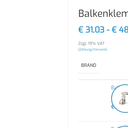
Balkenkl
€
31,03
-
€
48
Zzgl. 19% VAT
(Zahlung/Versand)
BRAND
Balke
-
€
31,0