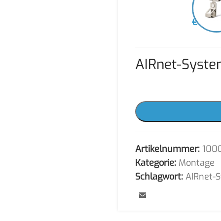
-
€
34,4
AIRnet-Syste
Artikelnummer:
1000
Kategorie:
Montage
Schlagwort:
AIRnet-