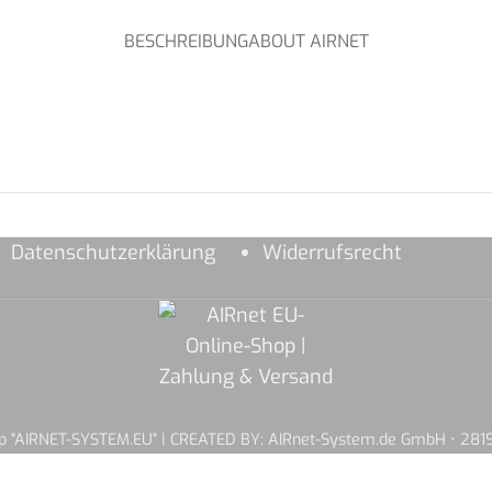
BESCHREIBUNG
ABOUT AIRNET
Datenschutzerklärung
Widerrufsrecht
hop "AIRNET-SYSTEM.EU" | CREATED BY: AIRnet-System.de GmbH • 2