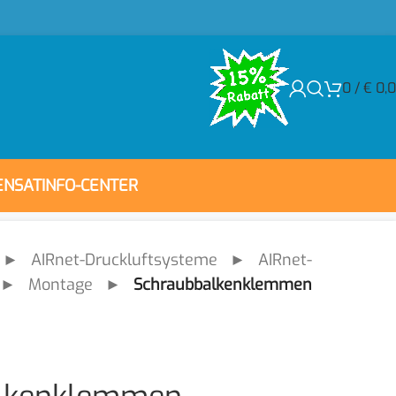
15% Rabatt!
0
/
€
0,
ENSAT
INFO-CENTER
►
AIRnet-Druckluftsysteme
►
AIRnet-
►
Montage
►
Schraubbalkenklemmen