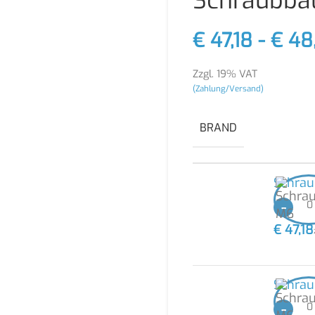
Schraubba
€
47,18
-
€
48
Zzgl. 19% VAT
(Zahlung/Versand)
BRAND
Schra
-
€
47,18
Schra
-