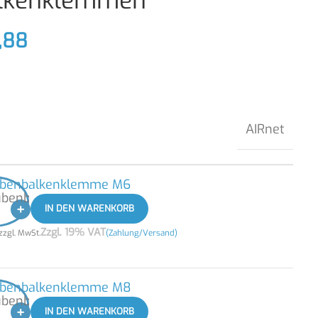
lkenklemmen
,88
AIRnet
ubenbalkenklemme M6
+
IN DEN WARENKORB
Zzgl. 19% VAT
zzgl. MwSt.
(Zahlung/Versand)
ubenbalkenklemme M8
+
IN DEN WARENKORB