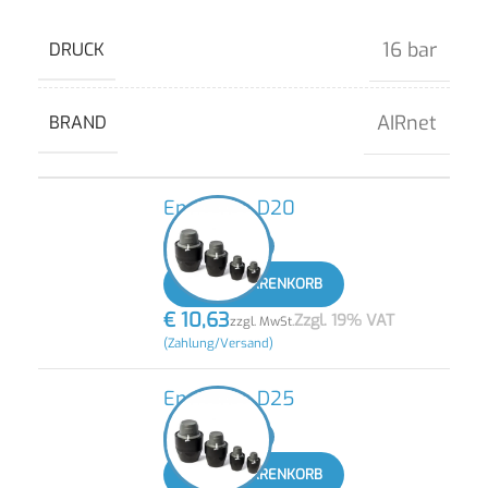
16 bar
DRUCK
AIRnet
BRAND
Endkappe D20
-
+
IN DEN WARENKORB
€
10,63
Zzgl. 19% VAT
zzgl. MwSt.
(Zahlung/Versand)
Endkappe D25
-
+
IN DEN WARENKORB