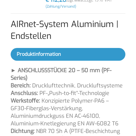
€
112,20
Zzgl. 19% VAT
zzgl. MwSt.
(Zahlung/Versand)
AIRnet-System Aluminium |
Endstellen
Produktinformation
► ANSCHLUSSSTÜCKE 20 – 50 mm (PF-
Series)
Bereich:
Drucklufttechnik, Druckluftsysteme
Anschluss:
PF-„Push-to-fit“-Technologie
Werkstoffe:
Konzipierte Polymer-PA6 –
GF30-Fiberglas-Verstärkung,
Aluminiumdruckguss EN AC-46100,
Aluminium-Knetlegierung EN AW-6082 T6
Dichtung:
NBR 70 Sh A (PTFE-Beschichtung