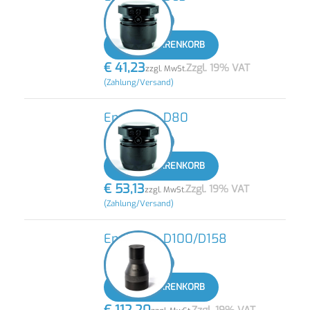
-
+
IN DEN WARENKORB
€
41,23
Zzgl. 19% VAT
zzgl. MwSt.
(Zahlung/Versand)
Endkappe D80
-
+
IN DEN WARENKORB
€
53,13
Zzgl. 19% VAT
zzgl. MwSt.
(Zahlung/Versand)
Endkappe D100/D158
-
+
IN DEN WARENKORB