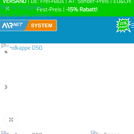
VERSAND
| DE: Frei-Haus | AT: Sonder-Preis | EU&CH:
Skip to navigation
Fest-Preis |
-15% Rabatt!
Skip to main content
%
Click to enlarge