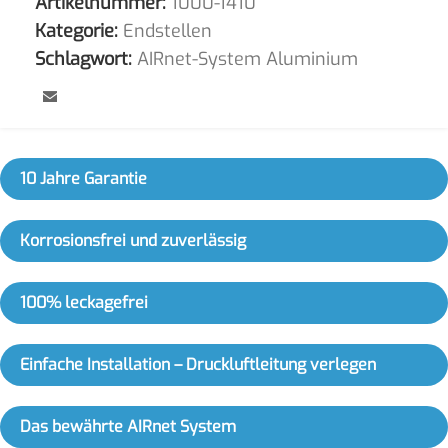
Artikelnummer:
1000-1410
Kategorie:
Endstellen
Schlagwort:
AIRnet-System Aluminium
10 Jahre Garantie
Korrosionsfrei und zuverlässig
100% leckagefrei
Einfache Installation – Druckluftleitung verlegen
Das bewährte AIRnet System