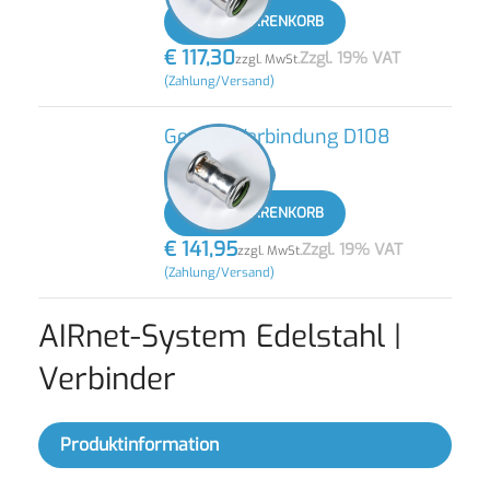
IN DEN WARENKORB
€
117,30
Zzgl. 19% VAT
zzgl. MwSt.
(Zahlung/Versand)
Gerade Verbindung D108
-
+
IN DEN WARENKORB
€
141,95
Zzgl. 19% VAT
zzgl. MwSt.
(Zahlung/Versand)
AIRnet-System Edelstahl |
Verbinder
Produktinformation