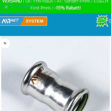
VERSAND
| DE: Frei-Haus | AT: Sonder-Preis | EU&CH:
Skip to navigation
Fest-Preis |
-15% Rabatt!
Skip to main content
%