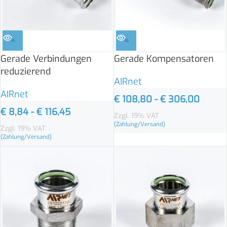
%
%
Gerade Verbindungen
Gerade Kompensatoren
reduzierend
AIRnet
AIRnet
€
108,80
-
€
306,00
€
8,84
-
€
116,45
Zzgl. 19% VAT
(Zahlung/Versand)
Zzgl. 19% VAT
(Zahlung/Versand)