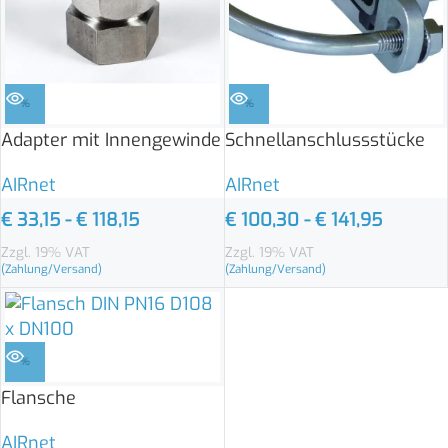
%
%
Adapter mit Innengewinde
Schnellanschlussstücke
AIRnet
AIRnet
€
33,15
-
€
118,15
€
100,30
-
€
141,95
Zzgl. 19% VAT
Zzgl. 19% VAT
(Zahlung/Versand)
(Zahlung/Versand)
%
Flansche
AIRnet