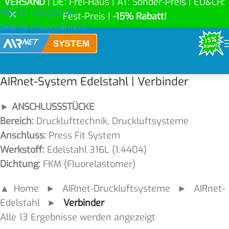
VERSAND
| DE: Frei-Haus | AT: Sonder-Preis | EU&CH:
Skip to navigation
Fest-Preis |
-15% Rabatt!
Skip to main content
AIRnet-System Edelstahl | Verbinder
► ANSCHLUSSSTÜCKE
Bereich:
Drucklufttechnik, Druckluftsysteme
Anschluss:
Press Fit System
Werkstoff:
Edelstahl 316L (1.4404)
Dichtung:
FKM (Fluorelastomer)
▲ Home
►
AIRnet-Druckluftsysteme
►
AIRnet-
Edelstahl
►
Verbinder
Alle 13 Ergebnisse werden angezeigt