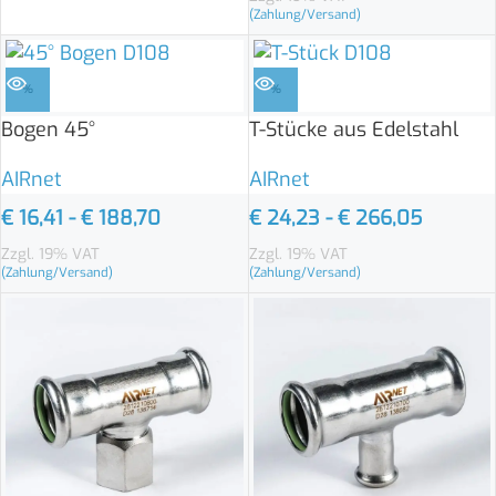
(Zahlung/Versand)
%
%
Bogen 45°
T-Stücke aus Edelstahl
AIRnet
AIRnet
€
16,41
-
€
188,70
€
24,23
-
€
266,05
Zzgl. 19% VAT
Zzgl. 19% VAT
(Zahlung/Versand)
(Zahlung/Versand)