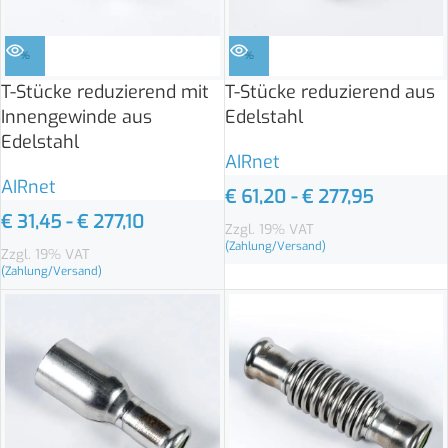
%
%
T-Stücke reduzierend mit
T-Stücke reduzierend aus
Innengewinde aus
Edelstahl
Edelstahl
AIRnet
AIRnet
€
61,20
-
€
277,95
€
31,45
-
€
277,10
Zzgl. 19% VAT
(Zahlung/Versand)
Zzgl. 19% VAT
(Zahlung/Versand)