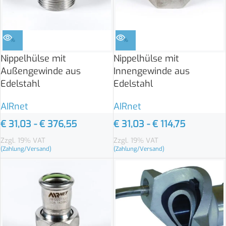
%
%
Nippelhülse mit
Nippelhülse mit
Außengewinde aus
Innengewinde aus
Edelstahl
Edelstahl
AIRnet
AIRnet
€
31,03
-
€
376,55
€
31,03
-
€
114,75
Zzgl. 19% VAT
Zzgl. 19% VAT
(Zahlung/Versand)
(Zahlung/Versand)