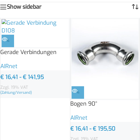
Show sidebar
%
Gerade Verbindungen
AIRnet
€
16,41
-
€
141,95
Zzgl. 19% VAT
(Zahlung/Versand)
%
Bogen 90°
AIRnet
€
16,41
-
€
195,50
Zzgl. 19% VAT