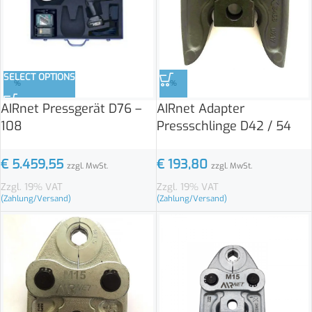
SELECT OPTIONS
%
%
AIRnet Pressgerät D76 –
AIRnet Adapter
108
Pressschlinge D42 / 54
€
5.459,55
€
193,80
zzgl. MwSt.
zzgl. MwSt.
Zzgl. 19% VAT
Zzgl. 19% VAT
(Zahlung/Versand)
(Zahlung/Versand)