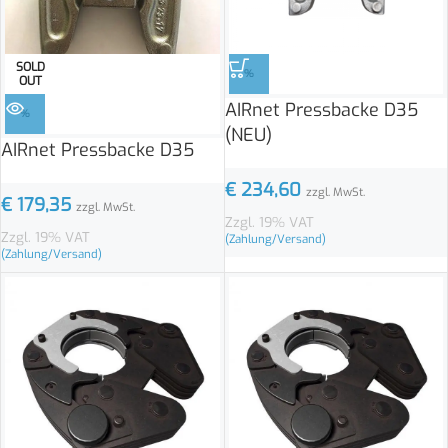
SOLD
%
OUT
AIRnet Pressbacke D35
%
(NEU)
AIRnet Pressbacke D35
€
234,60
zzgl. MwSt.
€
179,35
zzgl. MwSt.
Zzgl. 19% VAT
Zzgl. 19% VAT
(Zahlung/Versand)
(Zahlung/Versand)