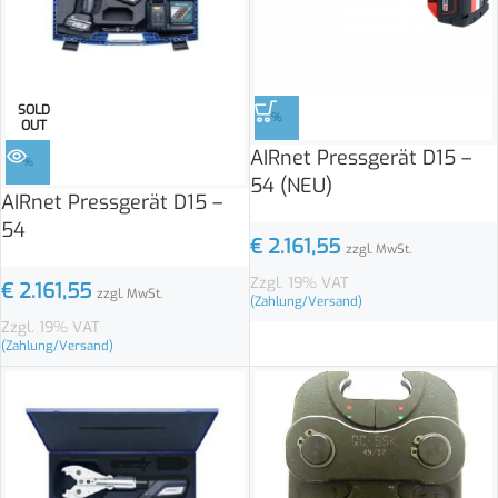
SOLD
%
OUT
AIRnet Pressgerät D15 –
%
54 (NEU)
AIRnet Pressgerät D15 –
54
€
2.161,55
zzgl. MwSt.
Zzgl. 19% VAT
€
2.161,55
zzgl. MwSt.
(Zahlung/Versand)
Zzgl. 19% VAT
(Zahlung/Versand)