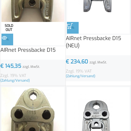
SOLD
%
OUT
AIRnet Pressbacke D15
%
(NEU)
AIRnet Pressbacke D15
€
234,60
zzgl. MwSt.
€
145,35
zzgl. MwSt.
Zzgl. 19% VAT
Zzgl. 19% VAT
(Zahlung/Versand)
(Zahlung/Versand)