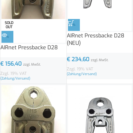
SOLD
%
OUT
AIRnet Pressbacke D28
%
(NEU)
AIRnet Pressbacke D28
€
234,60
zzgl. MwSt.
€
156,40
zzgl. MwSt.
Zzgl. 19% VAT
Zzgl. 19% VAT
(Zahlung/Versand)
(Zahlung/Versand)