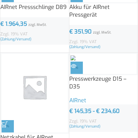
AIRnet Pressschlinge D89
Akku für AIRnet
Pressgerät
€
1.964,35
zzgl. MwSt.
€
351,90
zzgl. MwSt.
Zzgl. 19% VAT
(Zahlung/Versand)
Zzgl. 19% VAT
(Zahlung/Versand)
%
Presswerkzeuge D15 –
D35
AIRnet
€
145,35
-
€
234,60
Zzgl. 19% VAT
(Zahlung/Versand)
%
Netzkabel für AIRnet