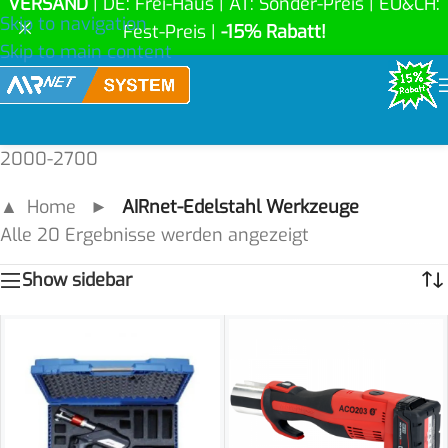
VERSAND
| DE: Frei-Haus | AT: Sonder-Preis | EU&CH:
Skip to navigation
Fest-Preis |
-15% Rabatt!
Skip to main content
2000-2700
▲ Home
►
AIRnet-Edelstahl Werkzeuge
Alle 20 Ergebnisse werden angezeigt
Show sidebar