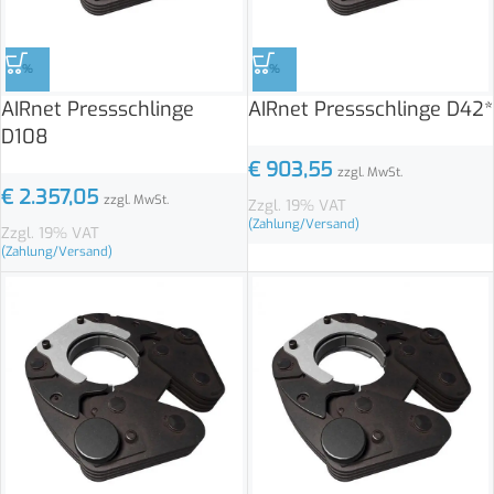
%
%
AIRnet Pressschlinge
AIRnet Pressschlinge D42*
D108
€
903,55
zzgl. MwSt.
€
2.357,05
zzgl. MwSt.
Zzgl. 19% VAT
(Zahlung/Versand)
Zzgl. 19% VAT
(Zahlung/Versand)