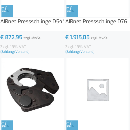
%
%
AIRnet Pressschlinge D54*
AIRnet Pressschlinge D76
€
872,95
€
1.915,05
zzgl. MwSt.
zzgl. MwSt.
Zzgl. 19% VAT
Zzgl. 19% VAT
(Zahlung/Versand)
(Zahlung/Versand)
%
%