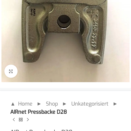
Click to enlarge
▲ Home
►
Shop
►
Unkategorisiert
►
AIRnet Pressbacke D28