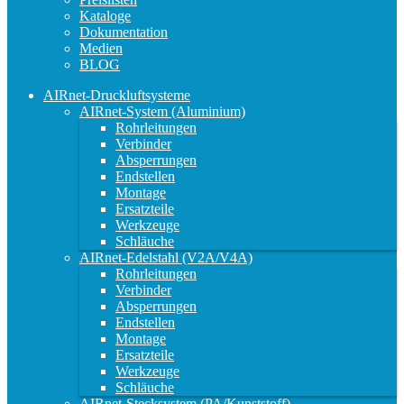
Kataloge
Dokumentation
Medien
BLOG
AIRnet-Druckluftsysteme
AIRnet-System (Aluminium)
Rohrleitungen
Verbinder
Absperrungen
Endstellen
Montage
Ersatzteile
Werkzeuge
Schläuche
AIRnet-Edelstahl (V2A/V4A)
Rohrleitungen
Verbinder
Absperrungen
Endstellen
Montage
Ersatzteile
Werkzeuge
Schläuche
AIRnet-Stecksystem (PA/Kunststoff)