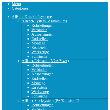
Menu
Categories
AIRnet-Druckluftsysteme
AIRnet-System (Aluminium)
Rohrleitungen
Verbinder
Absperrungen
Endstellen
Montage
Ersatzteile
Werkzeuge
Schläuche
AIRnet-Edelstahl (V2A/V4A)
Rohrleitungen
Verbinder
Absperrungen
Endstellen
Montage
Ersatzteile
Werkzeuge
Schläuche
AIRnet-Stecksystem (PA/Kunststoff)
Rohrleitungen
Verbinder