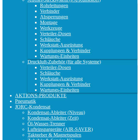
Rohrleitungen
Verbinder
Absperrungen
Montage
Werkzeuge
Verteiler-Dosen
Schläuche
Werkstatt-Ausrüstung
Kupplungen & Verbinder
Wartungs-Einheiten
Druckluft-Zubehör (für alle Systeme)
Verteiler-Dosen
Schläuche
Werkstatt-Ausrüstung
Kupplungen & Verbinder
Wartungs-Einheiten
AKTIONS-PRODUKTE
Pneumatik
JORC-Kondensat
Kondensat-Ableiter (Niveau)
Kondensat-Ableiter (Zeit)
Öl-Wasser-Trenner
Lufteinspargeräte (AIR-SAVER)
Taktgeber & Magnetspulen