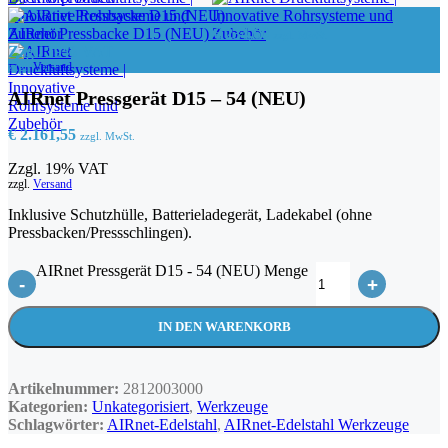
AIRnet Pressbacke D15 (NEU)
€
234,60
zzgl. MwSt.
Zzgl. 19% VAT
zzgl.
Versand
AIRnet Pressgerät D15 – 54 (NEU)
€
2.161,55
zzgl. MwSt.
Zzgl. 19% VAT
zzgl.
Versand
Inklusive Schutzhülle, Batterieladegerät, Ladekabel (ohne
Pressbacken/Pressschlingen).
AIRnet Pressgerät D15 - 54 (NEU) Menge
-
+
IN DEN WARENKORB
Artikelnummer:
2812003000
Kategorien:
Unkategorisiert
,
Werkzeuge
Schlagwörter:
AIRnet-Edelstahl
,
AIRnet-Edelstahl Werkzeuge