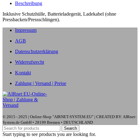
Beschreibung
Inklusive Schutzhülle, Batterieladegerät, Ladekabel (ohne
Pressbacken/Pressschlingen).
Impressum
AGB
Datenschutzerklärung
Widerrufsrecht
Kontakt
Zahlung | Versand | Preise
© 2015 - 2025 | Online-Shop "AIRNET-SYSTEM.EU" | CREATED BY: AIRnet-
System.de GmbH • 28199 Bremen • DEUTSCHLAND
Search
Start typing to see products you are looking for.