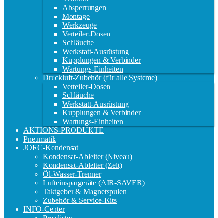
Absperrungen
Montage
Werkzeuge
Verteiler-Dosen
Schläuche
Werkstatt-Ausrüstung
Kupplungen & Verbinder
Wartungs-Einheiten
Druckluft-Zubehör (für alle Systeme)
Verteiler-Dosen
Schläuche
Werkstatt-Ausrüstung
Kupplungen & Verbinder
Wartungs-Einheiten
AKTIONS-PRODUKTE
Pneumatik
JORC-Kondensat
Kondensat-Ableiter (Niveau)
Kondensat-Ableiter (Zeit)
Öl-Wasser-Trenner
Lufteinspargeräte (AIR-SAVER)
Taktgeber & Magnetspulen
Zubehör & Service-Kits
INFO-Center
Preislisten