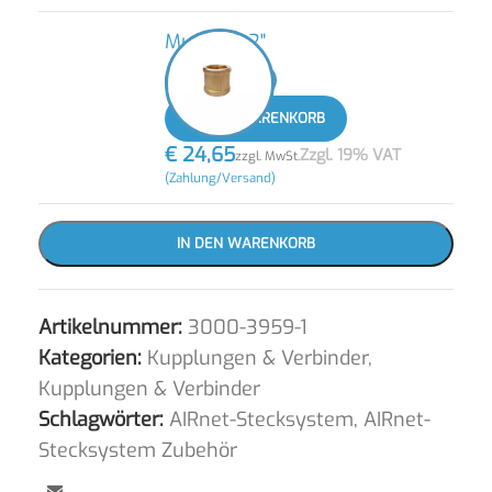
Muffe IG 2"
-
+
IN DEN WARENKORB
€
24,65
Zzgl. 19% VAT
zzgl. MwSt.
(Zahlung/Versand)
IN DEN WARENKORB
Artikelnummer:
3000-3959-1
Kategorien:
Kupplungen & Verbinder
,
Kupplungen & Verbinder
Schlagwörter:
AIRnet-Stecksystem
,
AIRnet-
Stecksystem Zubehör