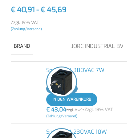
€
40,91
-
€
45,69
Zzgl. 19% VAT
(Zahlung/Versand)
JORC INDUSTRIAL BV
BRAND
Spule JCM 380VAC 7W
50/60Hz
-
+
IN DEN WARENKORB
€
43,04
Zzgl. 19% VAT
zzgl. MwSt.
(Zahlung/Versand)
Spule JCM 230VAC 10W