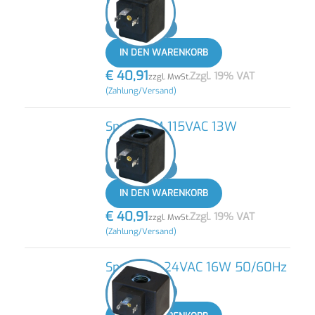
50/60Hz
-
+
IN DEN WARENKORB
€
40,91
Zzgl. 19% VAT
zzgl. MwSt.
(Zahlung/Versand)
Spule JCM 115VAC 13W
50/60Hz
-
+
IN DEN WARENKORB
€
40,91
Zzgl. 19% VAT
zzgl. MwSt.
(Zahlung/Versand)
Spule JCL 24VAC 16W 50/60Hz
-
+