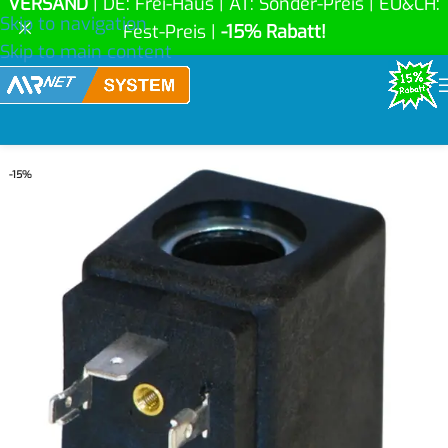
VERSAND
| DE: Frei-Haus | AT: Sonder-Preis | EU&CH:
Skip to navigation
Fest-Preis |
-15% Rabatt!
Skip to main content
-15%