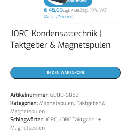
IN DEN WARENKORB
€
45,69
Zzgl. 19% VAT
zzgl. MwSt.
(Zahlung/Versand)
JORC-Kondensattechnik |
Taktgeber & Magnetspulen
IN DEN WARENKORB
Artikelnummer:
6000-6852
Kategorien:
Magnetspulen
,
Taktgeber &
Magnetspulen
Schlagwörter:
JORC
,
JORC Taktgeber +
Magnetspulen