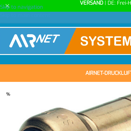
VERSAND
| DE: Frei-
Skip to navigation
Skip to main content
AIRNET-DRUCKLU
%