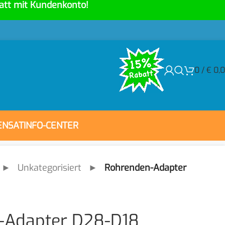
att mit Kundenkonto!
0
/
€
0,
ENSAT
INFO-CENTER
►
Unkategorisiert
►
Rohrenden-Adapter
-Adapter D28-D18