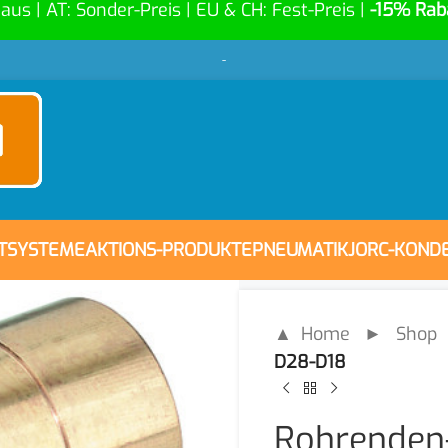
Haus | AT: Sonder-Preis | EU & CH: Fest-Preis |
-15% Rab
-
FTSYSTEME
AKTIONS-PRODUKTE
PNEUMATIK
JORC-KOND
▲ Home
►
Shop
D28-D18
Rohrenden