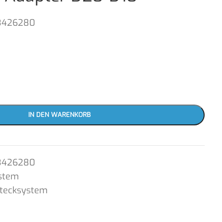
3426280
IN DEN WARENKORB
3426280
stem
Stecksystem