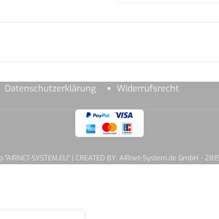
Datenschutzerklärung
Widerrufsrecht
hop "AIRNET-SYSTEM.EU" | CREATED BY: AIRnet-System.de GmbH • 2