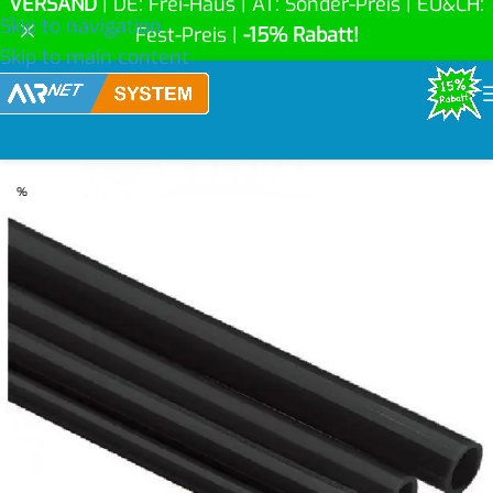
VERSAND
| DE: Frei-Haus | AT: Sonder-Preis | EU&CH:
Skip to navigation
Fest-Preis |
-15% Rabatt!
Skip to main content
%