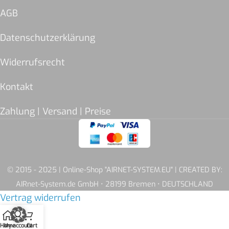
AGB
Datenschutzerklärung
Widerrufsrecht
Kontakt
Zahlung | Versand | Preise
© 2015 - 2025 | Online-Shop "AIRNET-SYSTEM.EU" | CREATED BY:
AIRnet-System.de GmbH • 28199 Bremen • DEUTSCHLAND
Vertrag widerrufen
Home
My account
Cart