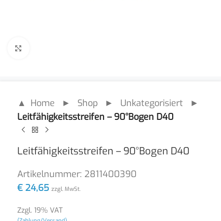
Click to enlarge
▲ Home
►
Shop
►
Unkategorisiert
►
Leitfähigkeitsstreifen – 90°Bogen D40
Leitfähigkeitsstreifen – 90°Bogen D40
Artikelnummer:
2811400390
€
24,65
zzgl. MwSt.
Zzgl. 19% VAT
(Zahlung/Versand)