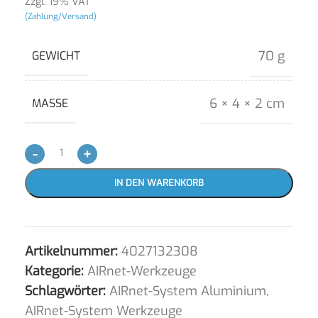
Zzgl. 19% VAT
(Zahlung/Versand)
70 g
GEWICHT
6 × 4 × 2 cm
MASSE
-
+
IN DEN WARENKORB
Artikelnummer:
4027132308
Kategorie:
AIRnet-Werkzeuge
Schlagwörter:
AIRnet-System Aluminium
,
AIRnet-System Werkzeuge