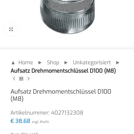
Click to enlarge
▲ Home
►
Shop
►
Unkategorisiert
►
Aufsatz Drehmomentschlüssel D100 (M8)
Aufsatz Drehmomentschlüssel D100
(M8)
Artikelnummer:
4027132308
€
38,68
zzgl. MwSt.