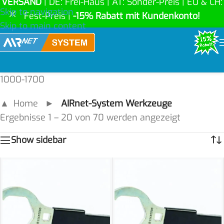
VERSAND
| DE: Frei-Haus | AT: Sonder-Preis | EU & CH:
Skip to navigation
Fest-Preis |
-15% Rabatt mit Kundenkonto!
Skip to main content
1000-1700
▲ Home
►
AIRnet-System Werkzeuge
Ergebnisse 1 – 20 von 70 werden angezeigt
Show sidebar