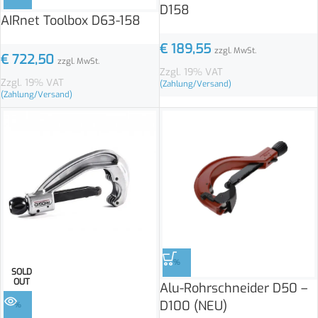
D158
AIRnet Toolbox D63-158
€
189,55
zzgl. MwSt.
€
722,50
zzgl. MwSt.
Zzgl. 19% VAT
Zzgl. 19% VAT
(Zahlung/Versand)
(Zahlung/Versand)
%
SOLD
OUT
Alu-Rohrschneider D50 –
D100 (NEU)
%