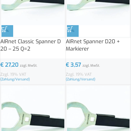
%
%
AIRnet Classic Spanner D
AIRnet Spanner D20 +
20 – 25 Q=2
Markierer
€
27,20
€
3,57
zzgl. MwSt.
zzgl. MwSt.
Zzgl. 19% VAT
Zzgl. 19% VAT
(Zahlung/Versand)
(Zahlung/Versand)