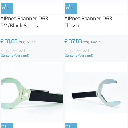
%
%
AIRnet Spanner D63
AIRnet Spanner D63
PM/Black Series
Classic
€
31,03
€
37,83
zzgl. MwSt.
zzgl. MwSt.
Zzgl. 19% VAT
Zzgl. 19% VAT
(Zahlung/Versand)
(Zahlung/Versand)