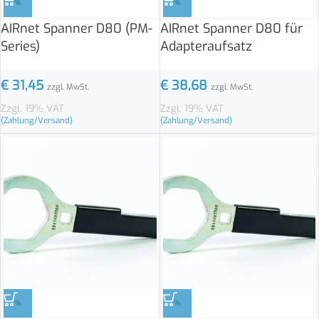
%
%
AIRnet Spanner D80 (PM-
AIRnet Spanner D80 für
Series)
Adapteraufsatz
€
31,45
€
38,68
zzgl. MwSt.
zzgl. MwSt.
Zzgl. 19% VAT
Zzgl. 19% VAT
(Zahlung/Versand)
(Zahlung/Versand)
%
%