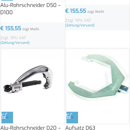
Alu-Rohrschneider D50 –
€
155,55
D100
zzgl. MwSt.
Zzgl. 19% VAT
(Zahlung/Versand)
€
155,55
zzgl. MwSt.
Zzgl. 19% VAT
(Zahlung/Versand)
%
%
Alu-Rohrschneider D20 –
Aufsatz D63