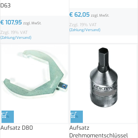
D63
€
62,05
zzgl. MwSt.
€
107,95
zzgl. MwSt.
Zzgl. 19% VAT
(Zahlung/Versand)
Zzgl. 19% VAT
(Zahlung/Versand)
%
%
Aufsatz D80
Aufsatz
Drehmomentschlüssel