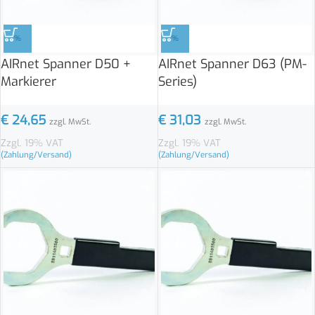
%
%
AIRnet Spanner D50 +
AIRnet Spanner D63 (PM-
Markierer
Series)
€
24,65
€
31,03
zzgl. MwSt.
zzgl. MwSt.
Zzgl. 19% VAT
Zzgl. 19% VAT
(Zahlung/Versand)
(Zahlung/Versand)