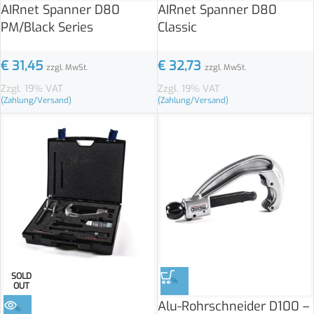
AIRnet Spanner D80
AIRnet Spanner D80
PM/Black Series
Classic
€
31,45
€
32,73
zzgl. MwSt.
zzgl. MwSt.
Zzgl. 19% VAT
Zzgl. 19% VAT
(Zahlung/Versand)
(Zahlung/Versand)
SOLD
%
OUT
Alu-Rohrschneider D100 –
%