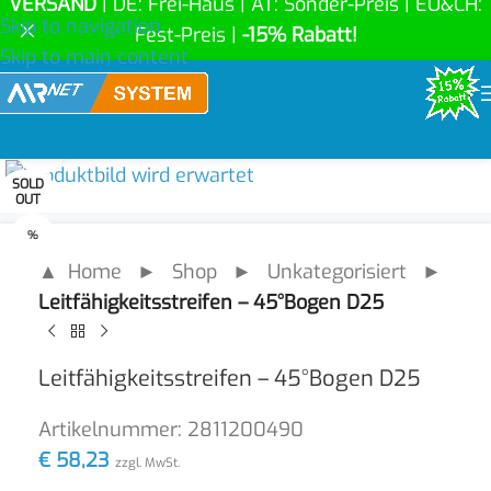
VERSAND
| DE: Frei-Haus | AT: Sonder-Preis | EU&CH:
Skip to navigation
Fest-Preis |
-15% Rabatt!
Skip to main content
Click to enlarge
SOLD
OUT
%
▲ Home
►
Shop
►
Unkategorisiert
►
Leitfähigkeitsstreifen – 45°Bogen D25
Leitfähigkeitsstreifen – 45°Bogen D25
Artikelnummer:
2811200490
€
58,23
zzgl. MwSt.