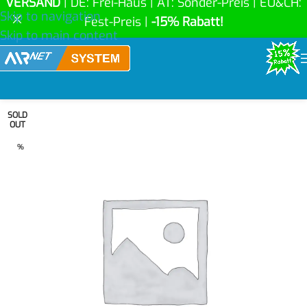
VERSAND
| DE: Frei-Haus | AT: Sonder-Preis | EU&CH:
Skip to navigation
Fest-Preis |
-15% Rabatt!
Skip to main content
SOLD
OUT
%