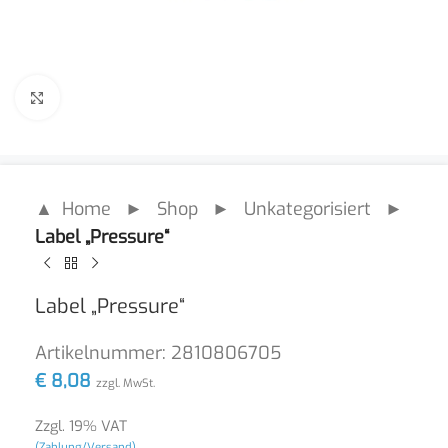
Click to enlarge
▲ Home
►
Shop
►
Unkategorisiert
►
Label „Pressure“
Label „Pressure“
Artikelnummer:
2810806705
€
8,08
zzgl. MwSt.
Zzgl. 19% VAT
(Zahlung/Versand)