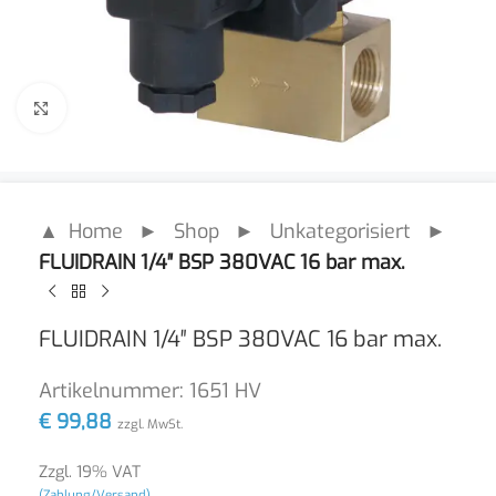
Click to enlarge
▲ Home
►
Shop
►
Unkategorisiert
►
FLUIDRAIN 1/4″ BSP 380VAC 16 bar max.
FLUIDRAIN 1/4″ BSP 380VAC 16 bar max.
Artikelnummer:
1651 HV
€
99,88
zzgl. MwSt.
Zzgl. 19% VAT
(Zahlung/Versand)