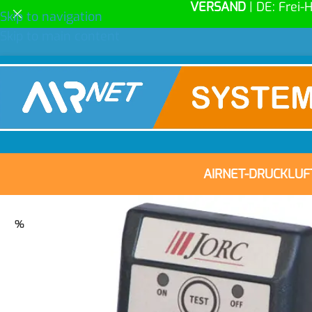
VERSAND
| DE: Frei-
Skip to navigation
Skip to main content
AIRNET-DRUCKLU
%