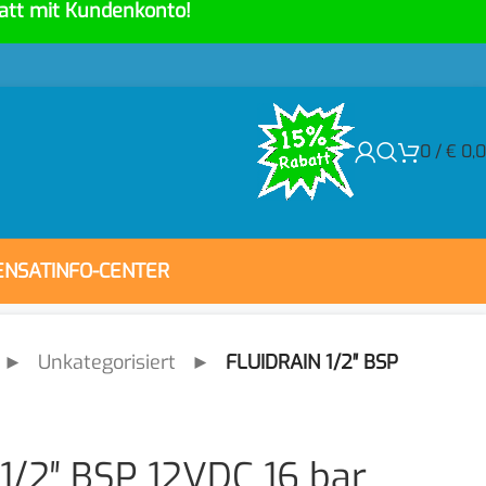
att mit Kundenkonto!
0
/
€
0,
ENSAT
INFO-CENTER
►
Unkategorisiert
►
FLUIDRAIN 1/2″ BSP
1/2″ BSP 12VDC 16 bar