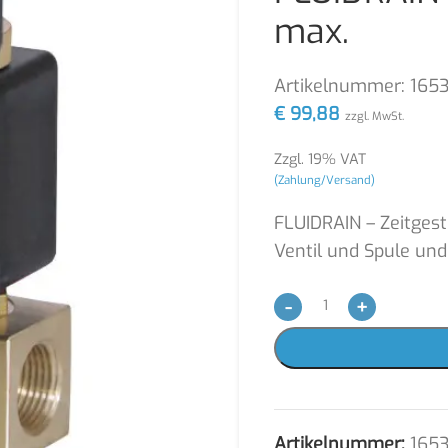
max.
Artikelnummer:
165
€
99,88
zzgl. MwSt.
Zzgl. 19% VAT
(Zahlung/Versand)
FLUIDRAIN – Zeitges
Ventil und Spule und
-
+
Artikelnummer:
165