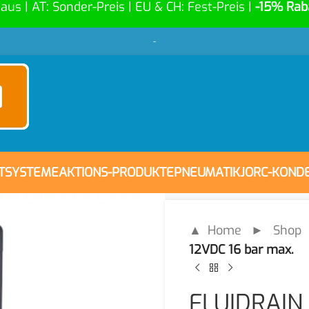
Haus | AT: Sonder-Preis | EU & CH: Fest-Preis |
-15% Rab
-
FTSYSTEME
AKTIONS-PRODUKTE
PNEUMATIK
JORC-KOND
▲ Home
►
Shop
12VDC 16 bar max.
FLUIDRAIN 