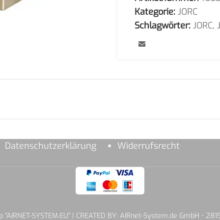
Kategorie:
JORC
Schlagwörter:
JORC
,
Datenschutzerklärung
Widerrufsrecht
hop "AIRNET-SYSTEM.EU" | CREATED BY: AIRnet-System.de GmbH • 2