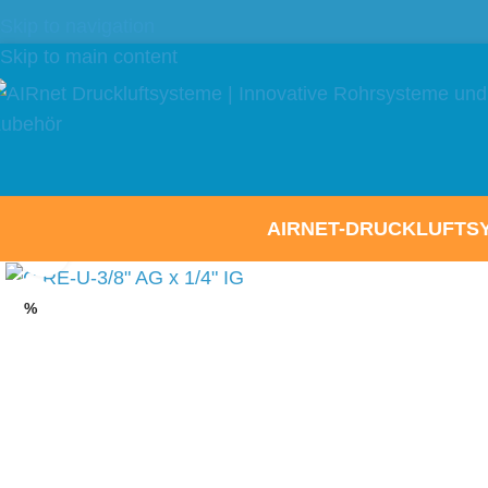
VERSAND
| DE: Frei-
Skip to navigation
Skip to main content
AIRNET-DRUCKLUFTS
Click to enlarge
%