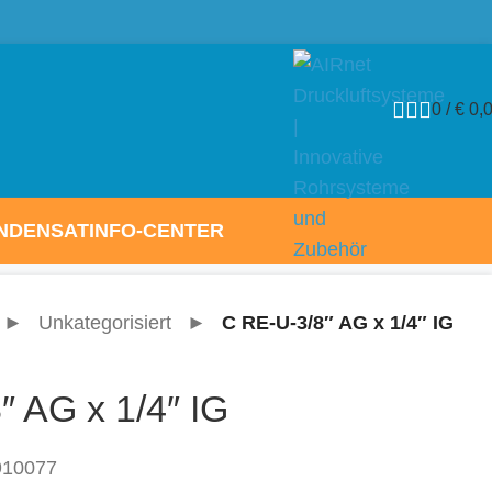
batt mit Kundenkonto!
0
/
€
0,
NDENSAT
INFO-CENTER
►
Unkategorisiert
►
C RE-U-3/8″ AG x 1/4″ IG
″ AG x 1/4″ IG
910077