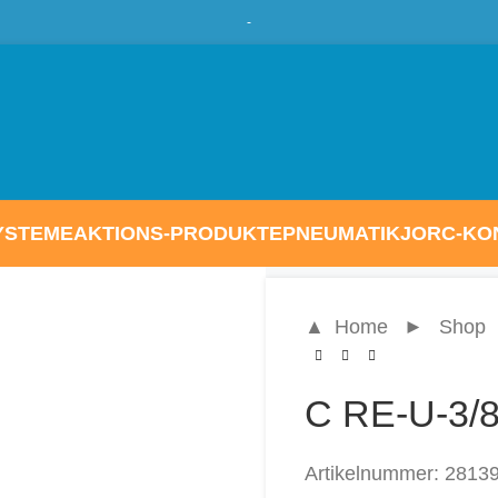
Haus | AT: Sonder-Preis | EU & CH: Fest-Preis |
-15% Ra
-
YSTEME
AKTIONS-PRODUKTE
PNEUMATIK
JORC-KO
▲ Home
►
Shop
C RE-U-3/8
Artikelnummer:
2813