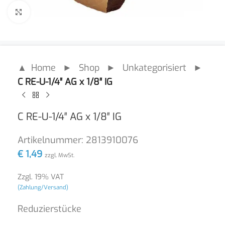
Click to enlarge
▲ Home
►
Shop
►
Unkategorisiert
►
C RE-U-1/4″ AG x 1/8″ IG
C RE-U-1/4″ AG x 1/8″ IG
Artikelnummer:
2813910076
€
1,49
zzgl. MwSt.
Zzgl. 19% VAT
(Zahlung/Versand)
Reduzierstücke