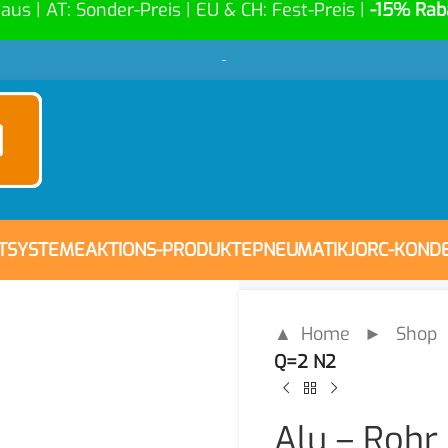
Haus | AT: Sonder-Preis | EU & CH: Fest-Preis |
-15% Rab
-
FTSYSTEME
AKTIONS-PRODUKTE
PNEUMATIK
JORC-KOND
▲ Home
►
Shop
Q=2 N2
Alu – Roh