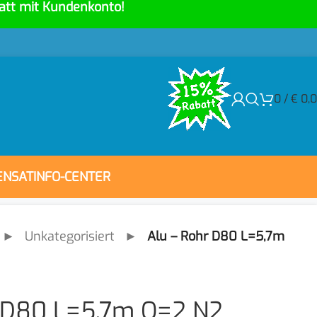
att mit Kundenkonto!
0
/
€
0,
ENSAT
INFO-CENTER
►
Unkategorisiert
►
Alu – Rohr D80 L=5,7m
r D80 L=5,7m Q=2 N2