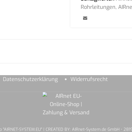
Rohrleitungen
,
AIRne
Datenschutzerklärung
Widerrufsrecht
hop "AIRNET-SYSTEM.EU" | CREATED BY: AIRnet-System.de GmbH • 2