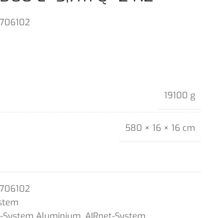
1706102
19100 g
580 × 16 × 16 cm
1706102
stem
t-System Aluminium
,
AIRnet-System