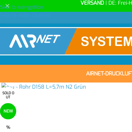
VERSAND
| DE: Frei-
Skip to navigation
Skip to main content
AIRNET-DRUCKLU
Click to enlarge
SOLD O
UT
NEW
%