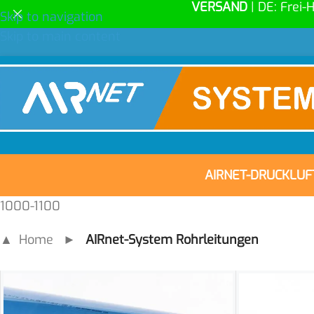
VERSAND
| DE: Frei-
Skip to navigation
Skip to main content
AIRNET-DRUCKLU
1000-1100
▲ Home
►
AIRnet-System Rohrleitungen