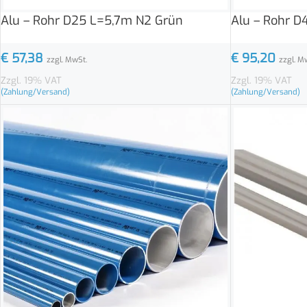
Alu – Rohr D25 L=5,7m N2 Grün
Alu – Rohr D
€
57,38
€
95,20
zzgl. MwSt.
zzgl. M
Zzgl. 19% VAT
Zzgl. 19% VAT
(Zahlung/Versand)
(Zahlung/Versand)