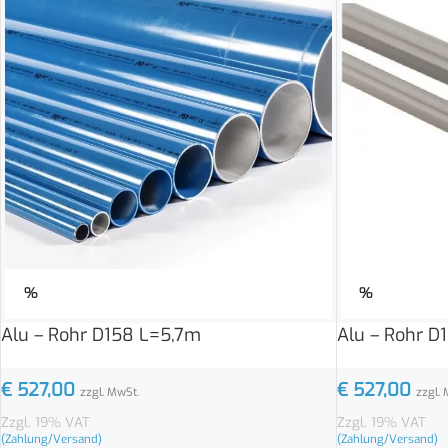
%
%
Alu – Rohr D158 L=5,7m
Alu – Rohr D
€
527,00
€
527,00
zzgl. MwSt.
zzgl. 
Zzgl. 19% VAT
Zzgl. 19% VAT
(Zahlung/Versand)
(Zahlung/Versand)