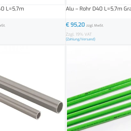
40 L=5,7m
Alu – Rohr D40 L=5,7m Gr
€
95,20
wSt.
zzgl. MwSt.
Zzgl. 19% VAT
(Zahlung/Versand)