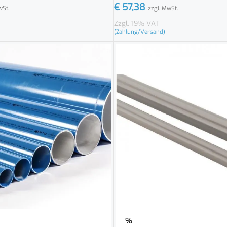
€
57,38
wSt.
zzgl. MwSt.
Zzgl. 19% VAT
(Zahlung/Versand)
%