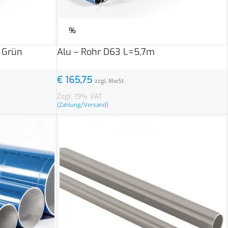
%
 Grün
Alu – Rohr D63 L=5,7m
€
165,75
zzgl. MwSt.
Zzgl. 19% VAT
(Zahlung/Versand)