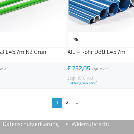
%
63 L=5,7m N2 Grün
Alu – Rohr D80 L=5,7m
€
232,05
MwSt.
zzgl. MwSt.
Zzgl. 19% VAT
(Zahlung/Versand)
1
2
→
Datenschutzerklärung
Widerrufsrecht