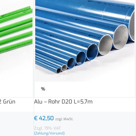
%
2 Grün
Alu – Rohr D20 L=5,7m
€
42,50
zzgl. MwSt.
Zzgl. 19% VAT
(Zahlung/Versand)