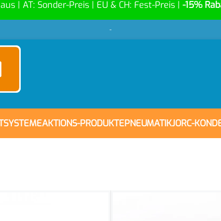
Haus | AT: Sonder-Preis | EU & CH: Fest-Preis |
-15% Rab
-
FTSYSTEME
AKTIONS-PRODUKTE
PNEUMATIK
JORC-KOND