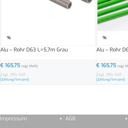
%
%
Alu – Rohr D63 L=5,7m Grau
Alu – Rohr D
€
165,75
€
165,75
zzgl. MwSt.
zzgl. 
Zzgl. 19% VAT
Zzgl. 19% VAT
(Zahlung/Versand)
(Zahlung/Versand)
Impressum
AGB