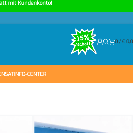
att mit Kundenkonto!
0
/
€
0,
ENSAT
INFO-CENTER