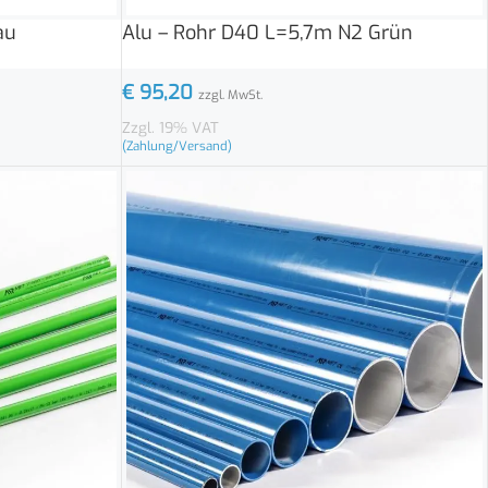
au
Alu – Rohr D40 L=5,7m N2 Grün
€
95,20
zzgl. MwSt.
Zzgl. 19% VAT
(Zahlung/Versand)