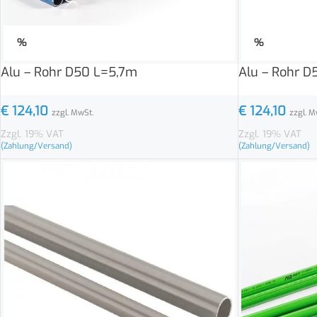
%
%
Alu – Rohr D50 L=5,7m
Alu – Rohr D
€
124,10
€
124,10
zzgl. MwSt.
zzgl. M
Zzgl. 19% VAT
Zzgl. 19% VAT
(Zahlung/Versand)
(Zahlung/Versand)