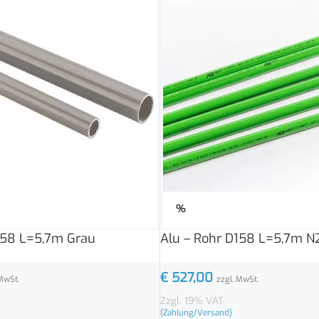
%
158 L=5,7m Grau
Alu – Rohr D158 L=5,7m N
€
527,00
MwSt.
zzgl. MwSt.
Zzgl. 19% VAT
(Zahlung/Versand)