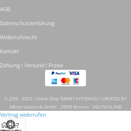
AGB
Datenschutzerklärung
Widerrufsrecht
Kontakt
Zahlung | Versand | Preise
© 2015 - 2025 | Online-Shop "AIRNET-SYSTEM.EU" | CREATED BY:
AIRnet-System.de GmbH • 28199 Bremen • DEUTSCHLAND
Vertrag widerrufen
Home
My account
Cart