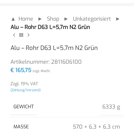
▲ Home
►
Shop
►
Unkategorisiert
►
Alu – Rohr D63 L=5,7m N2 Grün
Alu – Rohr D63 L=5,7m N2 Grün
Artikelnummer:
2811606100
€
165,75
zzgl. MwSt.
Zzgl. 19% VAT
(Zahlung/Versand)
6333 g
GEWICHT
570 × 6,3 × 6,3 cm
MASSE