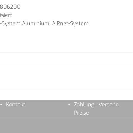
1806200
siert
t-System Aluminium
,
AIRnet-System
Kontakt
Zahlung | Versand |
Preise