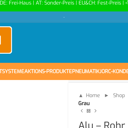
 DE: Frei-Haus | AT: Sonder-Preis | EU&CH: Fest-Preis |
-
-
FTSYSTEME
AKTIONS-PRODUKTE
PNEUMATIK
JORC-KOND
▲ Home
►
Shop
Grau
Alu – Rohr