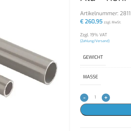
Artikelnummer:
281
€
260,95
zzgl. MwSt.
Zzgl. 19% VAT
(Zahlung/Versand)
GEWICHT
MASSE
-
+