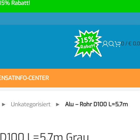
15% Rabatt!
0
/
€
0,
ENSAT
INFO-CENTER
►
Unkategorisiert
►
Alu – Rohr D100 L=5,7m
 D100 L=5,7m Grau