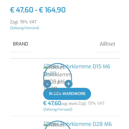
€
47,60
-
€
164,90
Zzgl. 19% VAT
(Zahlung/Versand)
AIRnet
BRAND
AIRnet Rohrklemme D15 M6
Q=20
-
+
IN DEN WARENKORB
€
47,60
Zzgl. 19% VAT
zzgl. MwSt.
(Zahlung/Versand)
AIRnet Rohrklemme D28 M6