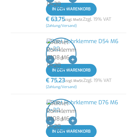
IN DEN WARENKORB
€
63,75
Zzgl. 19% VAT
zzgl. MwSt.
(Zahlung/Versand)
AIRnet Rohrklemme D54 M6
Q=20
-
+
IN DEN WARENKORB
€
75,23
Zzgl. 19% VAT
zzgl. MwSt.
(Zahlung/Versand)
AIRnet Rohrklemme D76 M6
Q=20
-
+
IN DEN WARENKORB