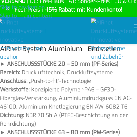
VERSAND
| DE: Frei-Haus | AT: Sonder-Preis | EU & CH:
Skip to navigation
Fest-Preis |
-15% Rabatt mit Kundenkonto!
Skip to main content
AIRnet-System Aluminium | Endstellen
►
ANSCHLUSSSTÜCKE 20 – 50 mm (PF-Series)
Bereich:
Drucklufttechnik, Druckluftsysteme
Anschluss:
„Push-to-fit“-Technologie
Werkstoffe:
Konzipierte Polymer-PA6 – GF30-
Fiberglas-Verstärkung, Aluminiumdruckguss EN AC-
46100, Aluminium-Knetlegierung EN AW-6082 T6
Dichtung:
NBR 70 Sh A (PTFE-Beschichtung an der
Rohrdichtung)
► ANSCHLUSSSTÜCKE 63 – 80 mm (PM-Series)