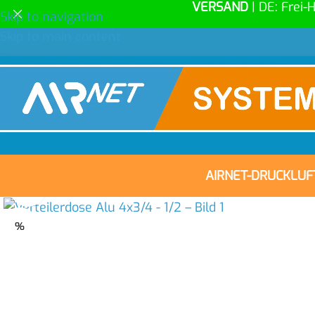
VERSAND
| DE: Frei-
Skip to navigation
Skip to main content
AIRNET-DRUCKLU
Click to enlarge
%