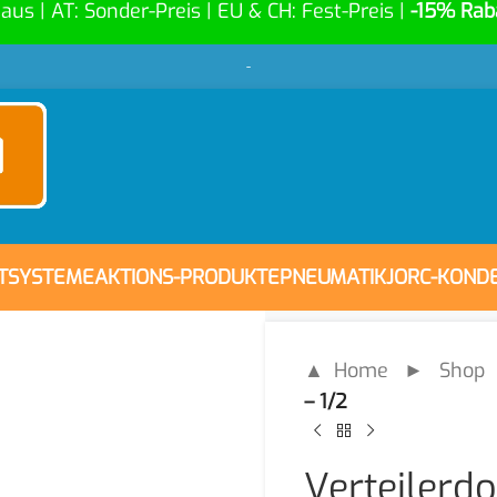
Haus | AT: Sonder-Preis | EU & CH: Fest-Preis |
-15% Rab
-
FTSYSTEME
AKTIONS-PRODUKTE
PNEUMATIK
JORC-KOND
▲ Home
►
Shop
– 1/2
Verteilerdo