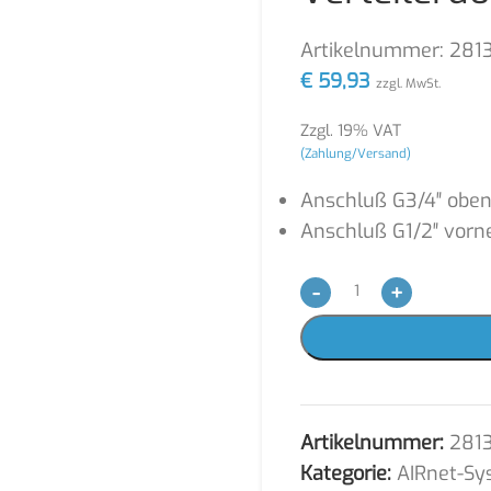
Artikelnummer:
281
€
59,93
zzgl. MwSt.
Zzgl. 19% VAT
(Zahlung/Versand)
Anschluß G3/4″ oben
Anschluß G1/2″ vorn
-
+
Artikelnummer:
281
Kategorie:
AIRnet-Sy