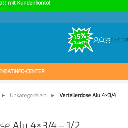
att mit Kundenkonto!
0
/
€
0,
ENSAT
INFO-CENTER
►
Unkategorisiert
►
Verteilerdose Alu 4×3/4
se Alu 4×3/4 – 1/2