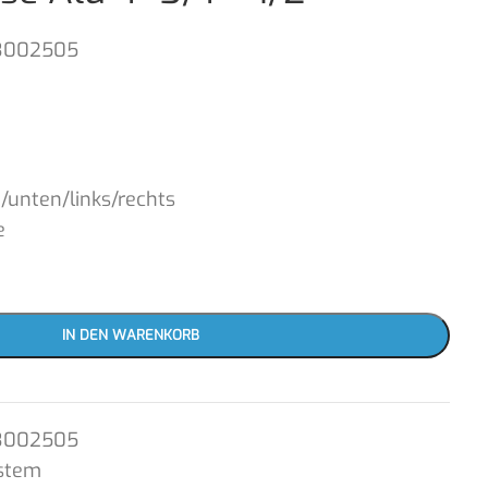
3002505
/unten/links/rechts
e
IN DEN WARENKORB
3002505
stem