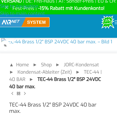
VERSAND
| DE: Frei-Haus | AT: Sonder-Preis | EU & CH:
Skip to navigation
Fest-Preis |
-15% Rabatt mit Kundenkonto!
Skip to main content
Click to enlarge
%
▲ Home
►
Shop
►
JORC-Kondensat
►
Kondensat-Ableiter (Zeit)
►
TEC-44 |
40 BAR
►
TEC-44 Brass 1/2″ BSP 24VDC
40 bar max.
TEC-44 Brass 1/2″ BSP 24VDC 40 bar
max.