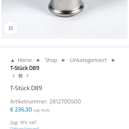
Click to enlarge
▲ Home
►
Shop
►
Unkategorisiert
►
T-Stück D89
T-Stück D89
Artikelnummer:
2812700500
€
236,30
zzgl. MwSt.
Zzgl. 19% VAT
(Zahlung/Versand)