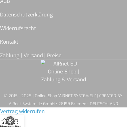
AGB
Datenschutzerklärung
Widerrufsrecht
Kontakt
Zahlung | Versand | Preise
© 2015 - 2025 | Online-Shop "AIRNET-SYSTEM.EU" | CREATED BY:
AIRnet-System.de GmbH • 28199 Bremen • DEUTSCHLAND
Vertrag widerrufen
Home
My account
Cart