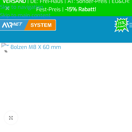
VERSAND
| DE: Frei-Haus | AT: Sonder-Preis | EU&CH:
Skip to navigation
Fest-Preis |
-15% Rabatt!
Skip to main content
%
Click to enlarge