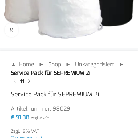
Click to enlarge
▲ Home
►
Shop
►
Unkategorisiert
►
Service Pack für SEPREMIUM 2i
Service Pack für SEPREMIUM 2i
Artikelnummer:
98029
€
91,38
zzgl. MwSt.
Zzgl. 19% VAT
(Zahlung/Versand)