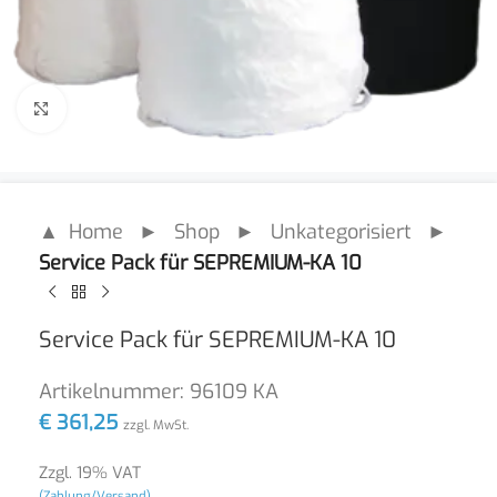
Click to enlarge
▲ Home
►
Shop
►
Unkategorisiert
►
Service Pack für SEPREMIUM-KA 10
Service Pack für SEPREMIUM-KA 10
Artikelnummer:
96109 KA
€
361,25
zzgl. MwSt.
Zzgl. 19% VAT
(Zahlung/Versand)