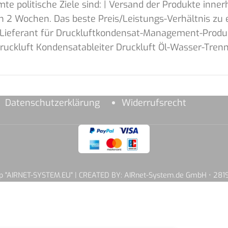
e politische Ziele sind: | Versand der Produkte inne
 2 Wochen. Das beste Preis/Leistungs-Verhältnis zu 
p-Lieferant für Druckluftkondensat-Management-Produ
 Druckluft Kondensatableiter Druckluft Öl-Wasser-Tr
Datenschutzerklärung
Widerrufsrecht
hop "AIRNET-SYSTEM.EU" | CREATED BY: AIRnet-System.de GmbH • 2