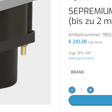
SEPREMIUM
(bis zu 2 
Artikelnummer:
980
€
210,38
zzgl. MwSt.
Zzgl. 19% VAT
(Zahlung/Versand)
BRAND
-
+