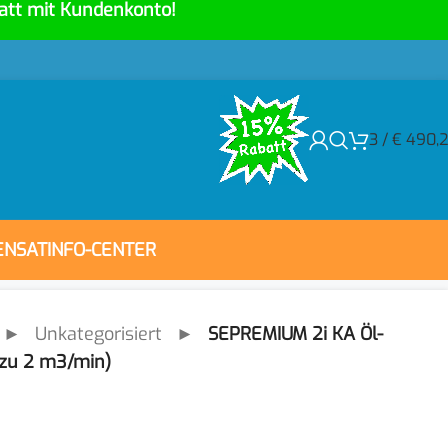
att mit Kundenkonto!
3
/
€
490,
ENSAT
INFO-CENTER
►
Unkategorisiert
►
SEPREMIUM 2i KA Öl-
 zu 2 m3/min)