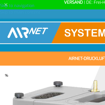
VERSAND
| DE: Frei-
Skip to navigation
Skip to main content
AIRNET-DRUCKLU
%