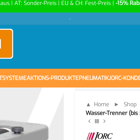
Haus | AT: Sonder-Preis | EU & CH: Fest-Preis |
-15% Rab
-
FTSYSTEME
AKTIONS-PRODUKTE
PNEUMATIK
JORC-KOND
▲ Home
►
Shop
Wasser-Trenner (bis