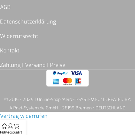
AGB
Datenschutzerklärung
Widerrufsrecht
Kontakt
Zahlung | Versand | Preise
© 2015 - 2025 | Online-Shop "AIRNET-SYSTEM.EU" | CREATED BY:
AIRnet-System.de GmbH • 28199 Bremen • DEUTSCHLAND
Vertrag widerrufen
Home
My account
Cart