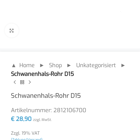
Click to enlarge
▲ Home
►
Shop
►
Unkategorisiert
►
Schwanenhals-Rohr D15
Schwanenhals-Rohr D15
Artikelnummer:
2812106700
€
28,90
zzgl. MwSt.
Zzgl. 19% VAT
(Zahlung/Versand)