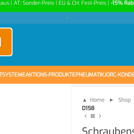
Haus | AT: Sonder-Preis | EU & CH: Fest-Preis |
-15% Rab
-
FTSYSTEME
AKTIONS-PRODUKTE
PNEUMATIK
JORC-KOND
▲ Home
►
Shop
D158
Schraubens