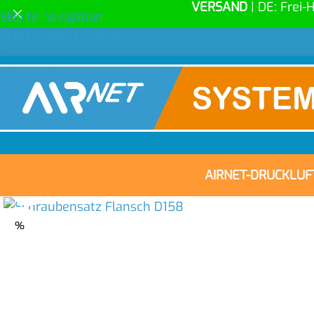
VERSAND
| DE: Frei-
Skip to navigation
Skip to main content
AIRNET-DRUCKLU
Click to enlarge
%