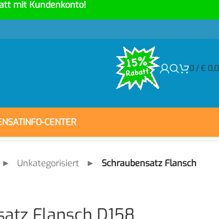
att mit Kundenkonto!
0
/
€
0,
ENSAT
INFO-CENTER
►
Unkategorisiert
►
Schraubensatz Flansch
atz Flansch D158