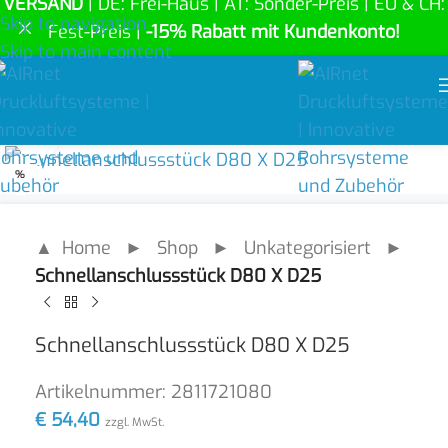
VERSAND
| DE: Frei-Haus | AT: Sonder-Preis | EU & CH:
Skip to navigation
Fest-Preis |
-15% Rabatt mit Kundenkonto!
Skip to main content
Click to enlarge
%
▲ Home
►
Shop
►
Unkategorisiert
►
Schnellanschlussstück D80 X D25
Schnellanschlussstück D80 X D25
Artikelnummer:
2811721080
€
54,40
zzgl. MwSt.