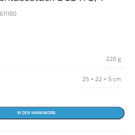
611180
220 g
25 × 22 × 5 cm
IN DEN WARENKORB