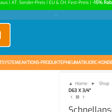
Haus | AT: Sonder-Preis | EU & CH: Fest-Preis |
-15% Rab
-
FTSYSTEME
AKTIONS-PRODUKTE
PNEUMATIK
JORC-KOND
▲ Home
►
Shop
D63 X 3/4″
Schnellans