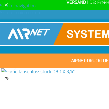
VERSAND
| DE: Frei-
Skip to navigation
Skip to main content
AIRNET-DRUCKLU
Click to enlarge
%