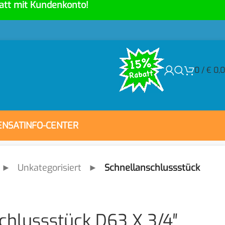
att mit Kundenkonto!
0
/
€
0,
ENSAT
INFO-CENTER
►
Unkategorisiert
►
Schnellanschlussstück
chlussstück D63 X 3/4″