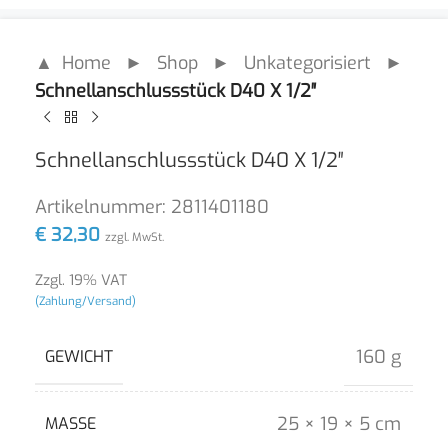
▲ Home
►
Shop
►
Unkategorisiert
►
Schnellanschlussstück D40 X 1/2″
Schnellanschlussstück D40 X 1/2″
Artikelnummer:
2811401180
€
32,30
zzgl. MwSt.
Zzgl. 19% VAT
(Zahlung/Versand)
160 g
GEWICHT
25 × 19 × 5 cm
MASSE