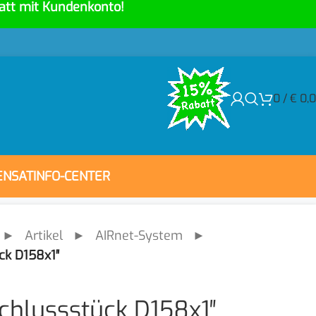
att mit Kundenkonto!
0
/
€
0,
ENSAT
INFO-CENTER
►
Artikel
►
AIRnet-System
►
ck D158x1″
chlussstück D158x1″