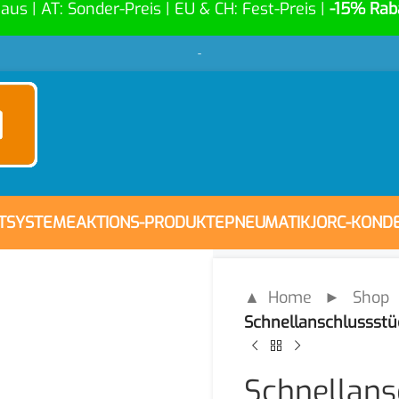
Haus | AT: Sonder-Preis | EU & CH: Fest-Preis |
-15% Rab
-
FTSYSTEME
AKTIONS-PRODUKTE
PNEUMATIK
JORC-KOND
▲ Home
►
Shop
Schnellanschlussstü
Schnellans