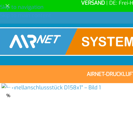
VERSAND
| DE: Frei-
Skip to navigation
Skip to main content
AIRNET-DRUCKLU
Click to enlarge
%